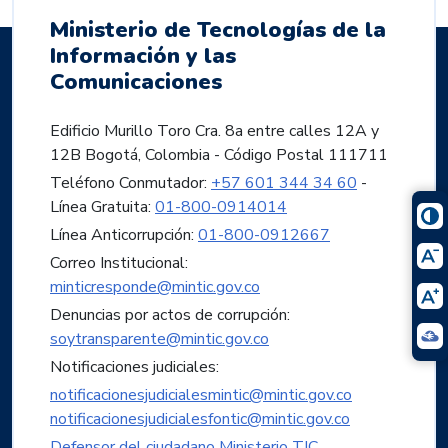
Ministerio de Tecnologías de la
Información y las
Comunicaciones
Edificio Murillo Toro Cra. 8a entre calles 12A y
12B Bogotá, Colombia - Código Postal 111711
Teléfono Conmutador:
+57 601 344 34 60
-
Línea Gratuita:
01-800-0914014
Línea Anticorrupción:
01-800-0912667
Correo Institucional:
minticresponde@mintic.gov.co
Denuncias por actos de corrupción:
soytransparente@mintic.gov.co
Notificaciones judiciales:
notificacionesjudicialesmintic@mintic.gov.co
notificacionesjudicialesfontic@mintic.gov.co
Defensor del ciudadano Ministerio TIC