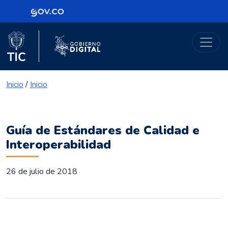
Logo Gobierno de Colombia
Portal Gobierno Digital
Logo del Ministerio TIC
Logo Gobierno Digital
Inicio
/
Inicio
Guía de Estándares de Calidad e
Interoperabilidad
26 de julio de 2018