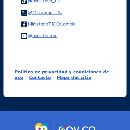
Logo Tiktok
@ministerio_tic
Logo Twitter
@Ministerio_TIC
Logo Facebook
MinisterioTIC.Colombia
Logo Youtube
@ministeriotic
Logo WhatsApp
Política de privacidad y condiciones de
uso
Contacto
Mapa del sitio
Logo marca Colombia
Logo Gobierno d