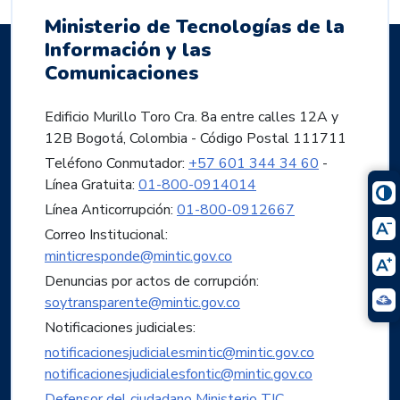
Ministerio de Tecnologías de la
Información y las
Comunicaciones
Edificio Murillo Toro Cra. 8a entre calles 12A y
12B Bogotá, Colombia - Código Postal 111711
Teléfono Conmutador:
+57 601 344 34 60
-
Línea Gratuita:
01-800-0914014
Línea Anticorrupción:
01-800-0912667
Correo Institucional:
minticresponde@mintic.gov.co
Denuncias por actos de corrupción:
soytransparente@mintic.gov.co
Notificaciones judiciales:
notificacionesjudicialesmintic@mintic.gov.co
notificacionesjudicialesfontic@mintic.gov.co
Defensor del ciudadano Ministerio TIC