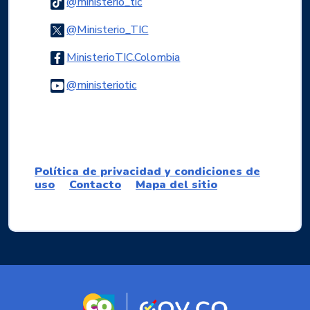
Logo Tiktok
@ministerio_tic
Logo Twitter
@Ministerio_TIC
Logo Facebook
MinisterioTIC.Colombia
Logo Youtube
@ministeriotic
Logo WhatsApp
Política de privacidad y condiciones de
uso
Contacto
Mapa del sitio
Logo marca Colombia
Logo Gobierno d