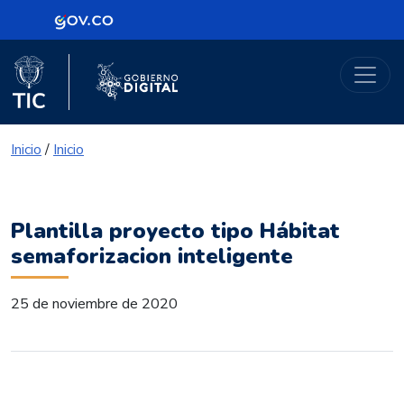
Logo Gobierno de Colombia
Portal Gobierno Digital
Logo del Ministerio TIC
Logo Gobierno Digital
Inicio
/
Inicio
Plantilla proyecto tipo Hábitat
semaforizacion inteligente
25 de noviembre de 2020