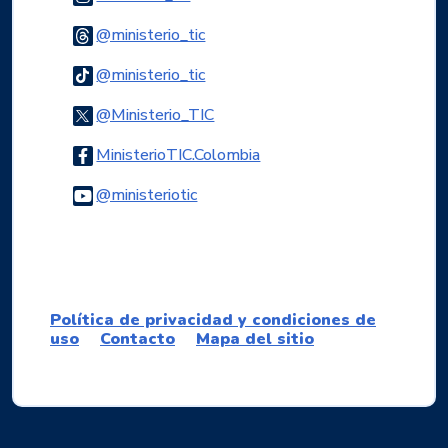
Logo Threads
@ministerio_tic
Logo Tiktok
@ministerio_tic
Logo Twitter
@Ministerio_TIC
Logo Facebook
MinisterioTIC.Colombia
Logo Youtube
@ministeriotic
Logo WhatsApp
Política de privacidad y condiciones de
uso
Contacto
Mapa del sitio