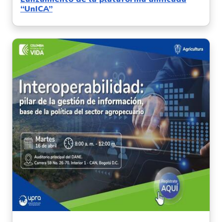
“UnICA”