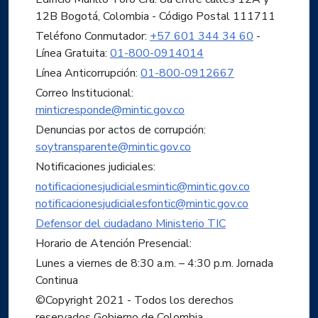
12B Bogotá, Colombia - Código Postal 111711
Teléfono Conmutador:
+57 601 344 34 60
-
Línea Gratuita:
01-800-0914014
Línea Anticorrupción:
01-800-0912667
Correo Institucional:
minticresponde@mintic.gov.co
Denuncias por actos de corrupción:
soytransparente@mintic.gov.co
Notificaciones judiciales:
notificacionesjudicialesmintic@mintic.gov.co
notificacionesjudicialesfontic@mintic.gov.co
Defensor del ciudadano Ministerio TIC
Horario de Atención Presencial:
Lunes a viernes de 8:30 a.m. – 4:30 p.m. Jornada
Continua
©Copyright 2021 - Todos los derechos
reservados Gobierno de Colombia