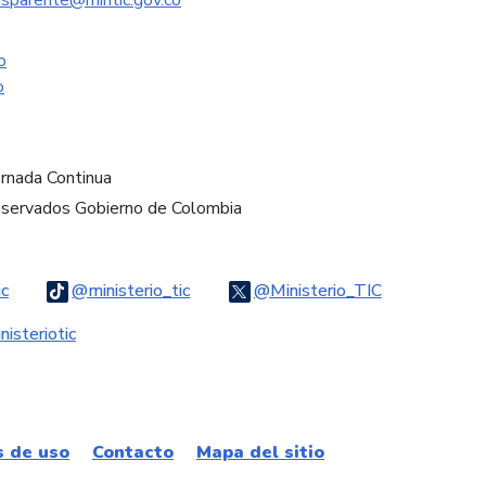
nsparente@mintic.gov.co
o
o
ornada Continua
eservados Gobierno de Colombia
Logo Threads
Logo Tiktok
Logo Twitter
ic
@ministerio_tic
@Ministerio_TIC
ook
Logo Youtube
Logo WhatsApp
isteriotic
s de uso
Contacto
Mapa del sitio