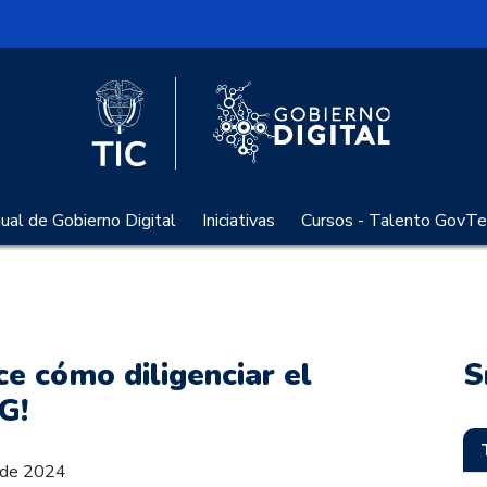
l
Logo Gobier
Logo del Ministerio TIC
al de Gobierno Digital
Iniciativas
Cursos - Talento GovTe
ce cómo diligenciar el
S
G!
l de 2024