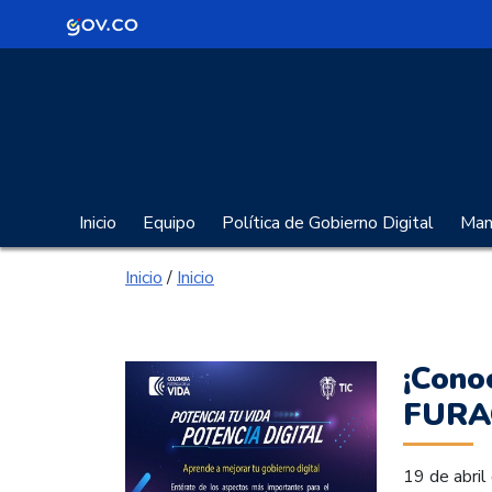
Logo Gobierno de Colombia
Portal Gobierno Digita
Inicio
Equipo
Política de Gobierno Digital
Manu
Inicio
/
Inicio
¡Cono
FURA
19 de abri