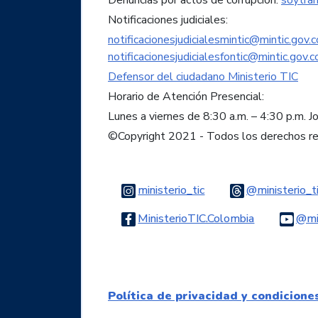
Denuncias por actos de corrupción:
soytra
Notificaciones judiciales:
notificacionesjudicialesmintic@mintic.gov.c
notificacionesjudicialesfontic@mintic.gov.c
Defensor del ciudadano Ministerio TIC
Horario de Atención Presencial:
Lunes a viernes de 8:30 a.m. – 4:30 p.m. J
©Copyright 2021 - Todos los derechos r
Logo Instagram
ministerio_tic
@ministerio_t
Logo Faceb
MinisterioTIC.Colombia
@min
Política de privacidad y condicione