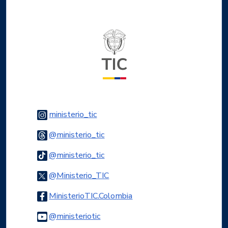
Logo del ministerio TIC
Logo Instagram
ministerio_tic
Logo Threads
@ministerio_tic
Logo Tiktok
@ministerio_tic
Logo Twitter
@Ministerio_TIC
Logo Facebook
MinisterioTIC.Colombia
Logo Youtube
@ministeriotic