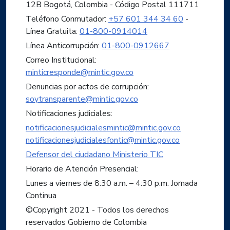
12B Bogotá, Colombia - Código Postal 111711
Teléfono Conmutador:
+57 601 344 34 60
-
Línea Gratuita:
01-800-0914014
Línea Anticorrupción:
01-800-0912667
Correo Institucional:
minticresponde@mintic.gov.co
Denuncias por actos de corrupción:
soytransparente@mintic.gov.co
Notificaciones judiciales:
notificacionesjudicialesmintic@mintic.gov.co
notificacionesjudicialesfontic@mintic.gov.co
Defensor del ciudadano Ministerio TIC
Horario de Atención Presencial:
Lunes a viernes de 8:30 a.m. – 4:30 p.m. Jornada
Continua
©Copyright 2021 - Todos los derechos
reservados Gobierno de Colombia