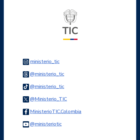
Logo del ministerio TIC
Logo Instagram
ministerio_tic
Logo Threads
@ministerio_tic
Logo Tiktok
@ministerio_tic
Logo Twitter
@Ministerio_TIC
Logo Facebook
MinisterioTIC.Colombia
Logo Youtube
@ministeriotic
Logo WhatsApp