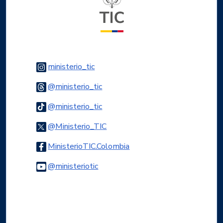
Logo Instagram
ministerio_tic
Logo Threads
@ministerio_tic
Logo Tiktok
@ministerio_tic
Logo Twitter
@Ministerio_TIC
Logo Facebook
MinisterioTIC.Colombia
Logo Youtube
@ministeriotic
Logo WhatsApp