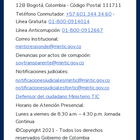
12B Bogotá, Colombia - Código Postal 111711
Teléfono Conmutador:
+57 601 344 34 60
-
Línea Gratuita:
01-800-0914014
Línea Anticorrupción:
01-800-0912667
Correo Institucional:
minticresponde@mintic.gov.co
Denuncias por actos de corrupción:
soytransparente@mintic.gov.co
Notificaciones judiciales:
notificacionesjudicialesmintic@mintic.gov.co
notificacionesjudicialesfontic@mintic.gov.co
Defensor del ciudadano Ministerio TIC
Horario de Atención Presencial:
Lunes a viernes de 8:30 a.m. – 4:30 p.m. Jornada
Continua
©Copyright 2021 - Todos los derechos
reservados Gobierno de Colombia