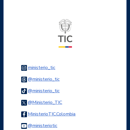
Logo del ministerio TIC
Logo Instagram
ministerio_tic
Logo Threads
@ministerio_tic
Logo Tiktok
@ministerio_tic
Logo Twitter
@Ministerio_TIC
Logo Facebook
MinisterioTIC.Colombia
Logo Youtube
@ministeriotic