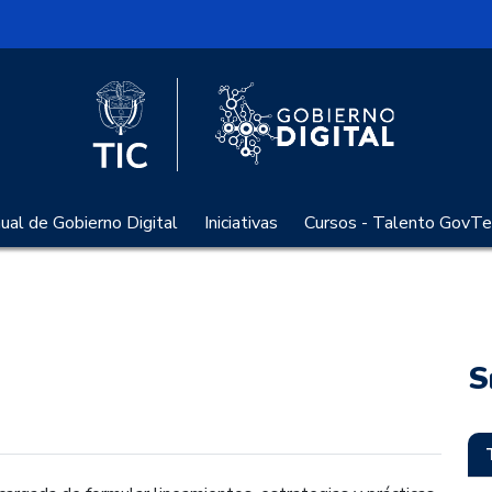
l
Logo Gobier
Logo del Ministerio TIC
al de Gobierno Digital
Iniciativas
Cursos - Talento GovTe
S