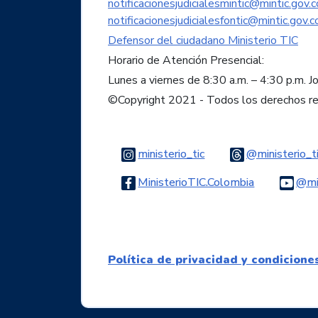
notificacionesjudicialesmintic@mintic.gov.c
notificacionesjudicialesfontic@mintic.gov.c
Defensor del ciudadano Ministerio TIC
Horario de Atención Presencial:
Lunes a viernes de 8:30 a.m. – 4:30 p.m. J
©Copyright 2021 - Todos los derechos r
Logo Instagram
ministerio_tic
@ministerio_t
Logo Faceb
MinisterioTIC.Colombia
@min
Política de privacidad y condicione