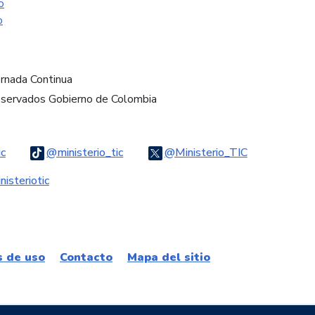
o
o
ornada Continua
eservados Gobierno de Colombia
Logo Threads
Logo Tiktok
Logo Twitter
ic
@ministerio_tic
@Ministerio_TIC
ook
Logo Youtube
Logo WhatsApp
isteriotic
s de uso
Contacto
Mapa del sitio