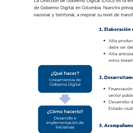
La Dirección de Gobierno Digital (DGD) es la en
de Gobierno Digital en Colombia. Nuestro princi
nacional y territorial, a mejorar su nivel de trans
1. Elaboración 
Alta produc
debe ser del
Alta articul
estos lineam
2. Desarrollamo
Financiació
sector públic
Desarrollo 
Estado-ciud
3. Acompañamos