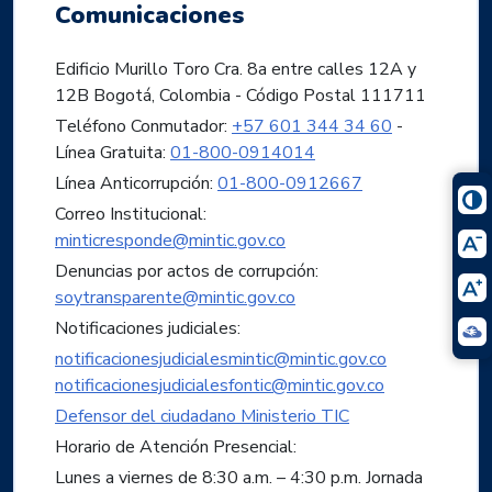
Comunicaciones
Edificio Murillo Toro Cra. 8a entre calles 12A y
12B Bogotá, Colombia - Código Postal 111711
Teléfono Conmutador:
+57 601 344 34 60
-
Línea Gratuita:
01-800-0914014
Línea Anticorrupción:
01-800-0912667
Correo Institucional:
minticresponde@mintic.gov.co
Denuncias por actos de corrupción:
soytransparente@mintic.gov.co
Notificaciones judiciales:
notificacionesjudicialesmintic@mintic.gov.co
notificacionesjudicialesfontic@mintic.gov.co
Defensor del ciudadano Ministerio TIC
Horario de Atención Presencial:
Lunes a viernes de 8:30 a.m. – 4:30 p.m. Jornada