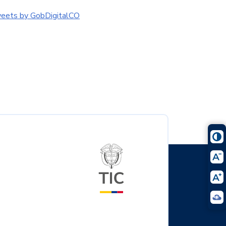
eets by GobDigitalCO
Logo del ministerio TIC