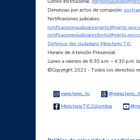
Correo Institucional:
minticresponde@minti
Denuncias por actos de corrupción:
soytra
Notificaciones judiciales:
notificacionesjudicialesmintic@mintic.gov.c
notificacionesjudicialesfontic@mintic.gov.c
Defensor del ciudadano Ministerio TIC
Horario de Atención Presencial:
Lunes a viernes de 8:30 a.m. – 4:30 p.m. J
©Copyright 2021 - Todos los derechos r
Logo Instagram
ministerio_tic
@ministerio_t
Logo Faceb
MinisterioTIC.Colombia
@min