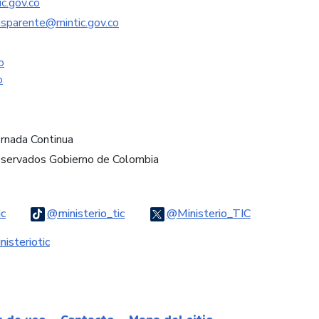
c.gov.co
nsparente@mintic.gov.co
o
o
ornada Continua
eservados Gobierno de Colombia
Logo Threads
Logo Tiktok
Logo Twitter
ic
@ministerio_tic
@Ministerio_TIC
ook
Logo Youtube
Logo WhatsApp
isteriotic