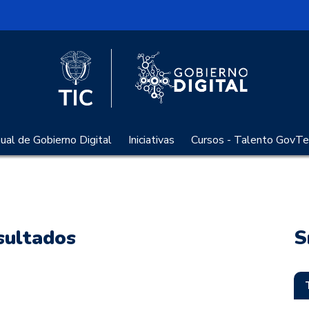
l
Logo Gobier
Logo del Ministerio TIC
al de Gobierno Digital
Iniciativas
Cursos - Talento GovTe
sultados
S