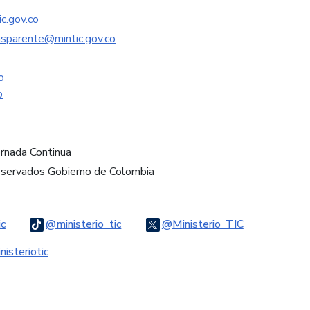
c.gov.co
nsparente@mintic.gov.co
o
o
ornada Continua
eservados Gobierno de Colombia
Logo Threads
Logo Tiktok
Logo Twitter
ic
@ministerio_tic
@Ministerio_TIC
ook
Logo Youtube
Logo WhatsApp
isteriotic