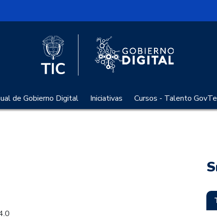
l
Logo Gobier
Logo del Ministerio TIC
al de Gobierno Digital
Iniciativas
Cursos - Talento GovTe
S
4.0