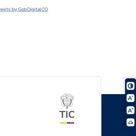
eets by GobDigitalCO
Logo del ministerio TIC