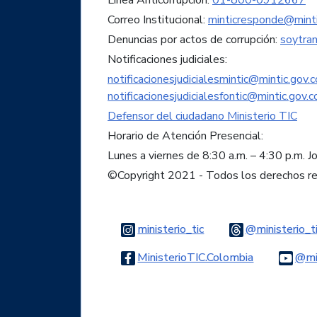
Línea Anticorrupción:
01-800-0912667
Correo Institucional:
minticresponde@minti
Denuncias por actos de corrupción:
soytra
Notificaciones judiciales:
notificacionesjudicialesmintic@mintic.gov.c
notificacionesjudicialesfontic@mintic.gov.c
Defensor del ciudadano Ministerio TIC
Horario de Atención Presencial:
Lunes a viernes de 8:30 a.m. – 4:30 p.m. J
©Copyright 2021 - Todos los derechos r
Logo Instagram
ministerio_tic
@ministerio_t
Logo Faceb
MinisterioTIC.Colombia
@min