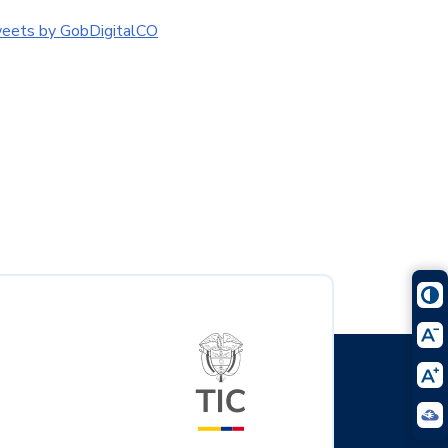
eets by GobDigitalCO
Logo del ministerio TIC