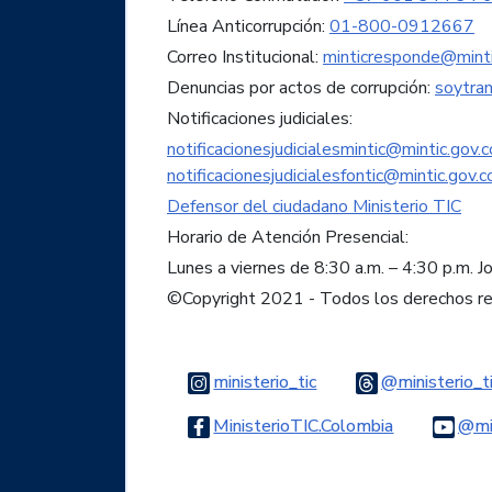
Línea Anticorrupción:
01-800-0912667
Correo Institucional:
minticresponde@minti
Denuncias por actos de corrupción:
soytra
Notificaciones judiciales:
notificacionesjudicialesmintic@mintic.gov.c
notificacionesjudicialesfontic@mintic.gov.c
Defensor del ciudadano Ministerio TIC
Horario de Atención Presencial:
Lunes a viernes de 8:30 a.m. – 4:30 p.m. J
©Copyright 2021 - Todos los derechos r
Logo Instagram
ministerio_tic
@ministerio_t
Logo Faceb
MinisterioTIC.Colombia
@min