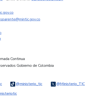
c.gov.co
nsparente@mintic.gov.co
o
o
ornada Continua
eservados Gobierno de Colombia
Logo Threads
Logo Tiktok
Logo Twitter
ic
@ministerio_tic
@Ministerio_TIC
ook
Logo Youtube
Logo WhatsApp
isteriotic