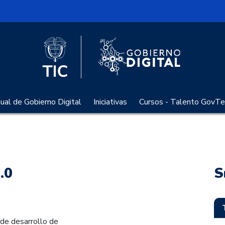
l
Logo Gobier
Logo del Ministerio TIC
al de Gobierno Digital
Iniciativas
Cursos - Talento GovTe
.0
S
 de desarrollo de