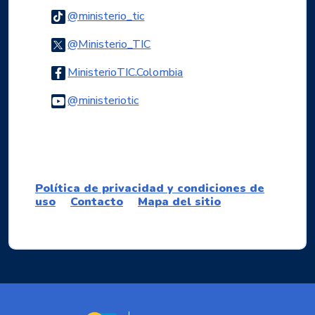
Logo Tiktok
@ministerio_tic
Logo Twitter
@Ministerio_TIC
Logo Facebook
MinisterioTIC.Colombia
Logo Youtube
@ministeriotic
Logo WhatsApp
Política de privacidad y condiciones de
uso
Contacto
Mapa del sitio