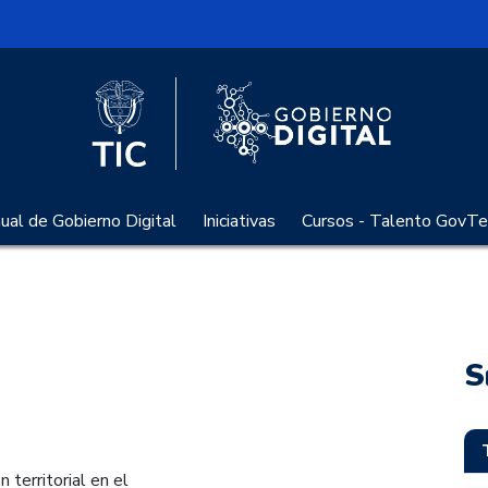
l
Logo Gobier
Logo del Ministerio TIC
al de Gobierno Digital
Iniciativas
Cursos - Talento GovTe
S
 territorial en el