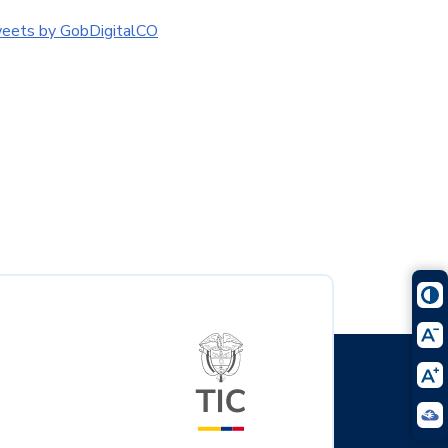
eets by GobDigitalCO
Logo del ministerio TIC