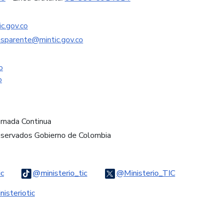
c.gov.co
nsparente@mintic.gov.co
o
o
ornada Continua
eservados Gobierno de Colombia
Logo Threads
Logo Tiktok
Logo Twitter
ic
@ministerio_tic
@Ministerio_TIC
ook
Logo Youtube
Logo WhatsApp
isteriotic