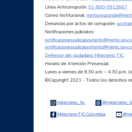
Línea Anticorrupción:
01-800-0912667
Correo Institucional:
minticresponde@minti
Denuncias por actos de corrupción:
soytra
Notificaciones judiciales:
notificacionesjudicialesmintic@mintic.gov.c
notificacionesjudicialesfontic@mintic.gov.c
Defensor del ciudadano Ministerio TIC
Horario de Atención Presencial:
Lunes a viernes de 8:30 a.m. – 4:30 p.m. J
©Copyright 2021 - Todos los derechos r
Logo Instagram
ministerio_tic
@ministerio_t
Logo Faceb
MinisterioTIC.Colombia
@min