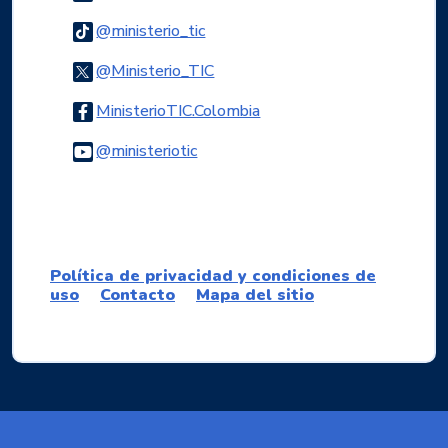
Logo Tiktok
@ministerio_tic
Logo Twitter
@Ministerio_TIC
Logo Facebook
MinisterioTIC.Colombia
Logo Youtube
@ministeriotic
Logo WhatsApp
Política de privacidad y condiciones de
uso
Contacto
Mapa del sitio