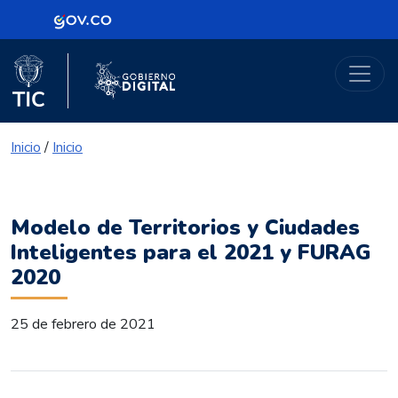
Logo Gobierno de Colombia
Portal Gobierno Digital
Logo del Ministerio TIC
Logo Gobierno Digital
Inicio
/
Inicio
Modelo de Territorios y Ciudades
Inteligentes para el 2021 y FURAG
2020
25 de febrero de 2021