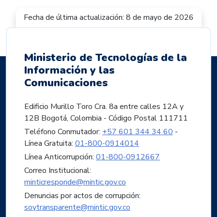
proyectos, de igual manera accederán
a
Fecha de última actualización: 8 de mayo de 2026
capacitaciones y talleres de formación en
arquitecturas y servicios de nube
, que para el caso
del Data Sandbox operan bajo el segmento de nube
pública de Azure.
Ministerio de Tecnologías de la
Información y las
Para la postulación de los proyectos se deberá
Comunicaciones
diligenciar la siguiente plantilla de proyecto, la cual
será presentada por parte del equipo al comité
Edificio Murillo Toro Cra. 8a entre calles 12A y
evaluador de la convocatoria de acuerdo con la
12B Bogotá, Colombia - Código Postal 111711
sección del cronograma de los términos de
referencia.
Plantilla de formulación de proyecto
Teléfono Conmutador:
+57 601 344 34 60
-
piloto:
Línea Gratuita:
01-800-0914014
https://sandbox.datos.gov.co/app/img/ppt/PlantillaPos
Línea Anticorrupción:
01-800-0912667
Correo Institucional:
Fechas importantes:
minticresponde@mintic.gov.co
Fecha de apertura de la convocatoria:
Denuncias por actos de corrupción:
Martes 23 de Marzo de 2021, lanzamiento por el
soytransparente@mintic.gov.co
FB Live
del Ministerio TIC Hora: 8:00 a.m. a 8:30