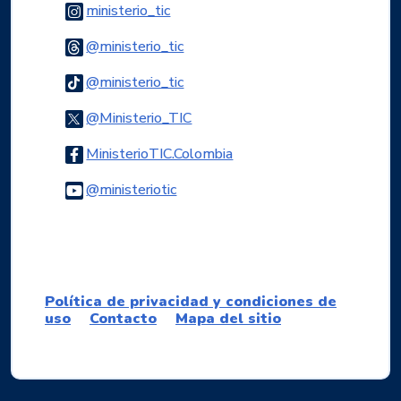
Logo Instagram
ministerio_tic
Semana del 12 al 16 de abril de 2021.
Logo Threads
@ministerio_tic
Términos de referencia:
Logo Tiktok
@ministerio_tic
Términos de referencia de la convocatoria.
Anexo No. 1. Criterios Evaluación de Proyectos
Logo Twitter
@Ministerio_TIC
Anexo No. 2. Términos y condiciones de uso del
Data Sandbox
Logo Facebook
MinisterioTIC.Colombia
Logo Youtube
@ministeriotic
Logo WhatsApp
Política de privacidad y condiciones de
uso
Contacto
Mapa del sitio