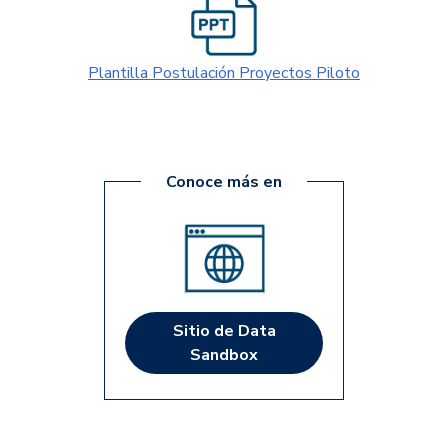
Los equipos de trabajo de las entidades deberán
conformarse cómo mínimo con dos personas y hasta
Plantilla Postulación Proyectos Piloto
siete integrantes. Se sugiere cómo máximo siete
personas, pero las entidades son autónomas en la
conformación de los equipos de trabajo, de igual
manera se les dará acceso al espacio asignado a la
Conoce más en
entidad en el Data Sandbox a los perfiles que
interactúan con los servicios de Big Data.
A través de la convocatoria se permitirá el ingreso
al Data Sandbox de hasta
ocho (8) proyectos
, estos
proyectos y los equipos ganadores accederán a un
Sitio de Data
espacio en el Data Sandbox, adicionalmente
Sandbox
recibirán el
acompañamiento técnico
por parte de un
experto en Big Data
que solucionará inquietudes
técnicas resultado del uso de los ambientes
dispuestos para que las entidades piloteen sus