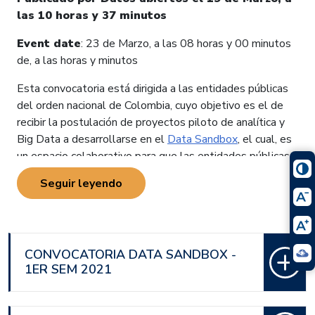
las 10 horas y 37 minutos
Event date
: 23 de Marzo, a las 08 horas y 00 minutos
de, a las horas y minutos
Esta convocatoria está dirigida a las
entidades públicas
del orden nacional de Colombia
, cuyo objetivo es el de
recibir la postulación de proyectos piloto de analítica y
Big Data a desarrollarse en el
Data Sandbox
, el cual, es
un espacio colaborativo para que las entidades públicas
del país puedan realizar diferentes proyectos piloto de
Seguir leyendo
Analítica y Big Data. La plataforma puede ser empleada
en la exploración de conjuntos de datos de manera
colaborativa e interactiva entre varios Usuarios del Data
Sandbox, con el fin de probar, experimentar, ensayar y
CONVOCATORIA DATA SANDBOX -
determinar soluciones aplicables en el contexto real a
1ER SEM 2021
problemáticas públicas y/o ciudadanas.
A continuación se deben tener en cuenta las siguientes
recomendaciones para la inscripción y postulación de