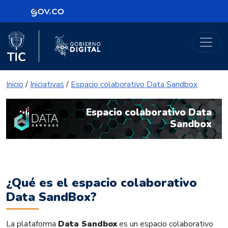
Logo Gobierno de Colombia
Portal Gobierno Digital
Logo del Ministerio TIC
Logo Gobierno Digital
Inicio
/
Iniciativas
/
Espacio colaborativo Data Sandbox
Espacio colaborativo Data
Sandbox
¿Qué es el espacio colaborativo
Data SandBox?
La plataforma
Data Sandbox
es un espacio colaborativo