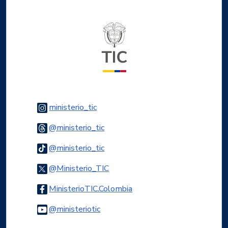
Logo del ministerio TIC
Logo Instagram
ministerio_tic
Logo Threads
@ministerio_tic
Logo Tiktok
@ministerio_tic
Logo Twitter
@Ministerio_TIC
Logo Facebook
MinisterioTIC.Colombia
Logo Youtube
@ministeriotic