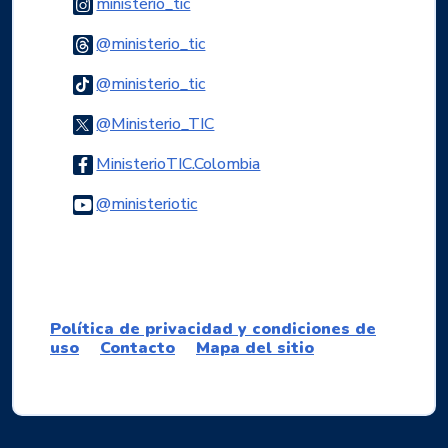
Logo Instagram
ministerio_tic
Logo Threads
@ministerio_tic
Logo Tiktok
@ministerio_tic
Logo Twitter
@Ministerio_TIC
Logo Facebook
MinisterioTIC.Colombia
Logo Youtube
@ministeriotic
Logo WhatsApp
Política de privacidad y condiciones de
uso
Contacto
Mapa del sitio